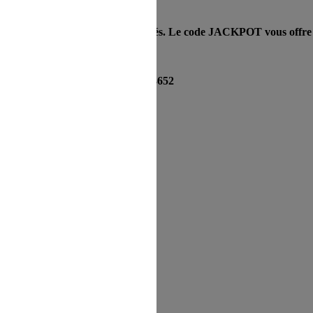
nt déjà appliquées aux prix affichés. Le code JACKPOT vous offre 
isissez ce code d’accès :
30150373652
 et cliquez sur ok
r
ier.