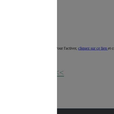
 ou offrir un abonnement magazine !
ons allant jusqu’à -85%
.
es les offres présentées sur le site. Pour l'activer,
cliquez sur ce lien
et 
<<<