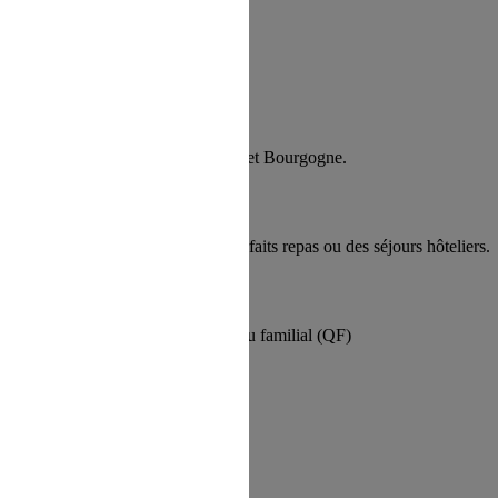
yrénées, Voges et Jura.
ur, Paca
Périgord, Pays de la Loire, Poitou et Bourgogne.
 complète ou demi-pension, des forfaits repas ou des séjours hôteliers.
ec une tarification adaptée au revenu familial (QF)