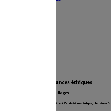
ions
Restaurant
Bons plans
Le pro des vacances éthiques
VVF Villages
itoires ruraux et de moyenne montagne grâce à l’activité touristique, choisissez V