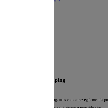
ions
Restaurant
Bons plans
Camping
rdure, avec une piscine et un étang, mais vous aurez également la poss