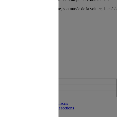
s avez besoin pour profiter d’un bon bol d’air pur et vous détendre.
ls tels que le château de Compiègne, son musée de la voiture, la cité de
ADP/CE annuel
300€ (6 mois)
120€ (6 mois)
Je m'inscris
Règlement sections